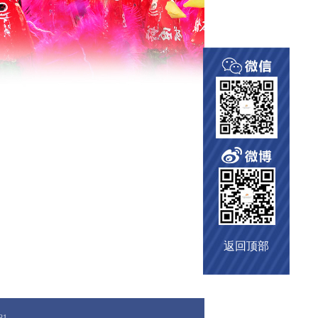
1
2
3
4
返回顶部