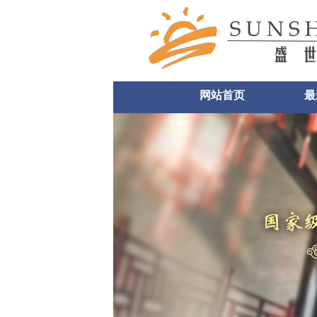
网站首页
最