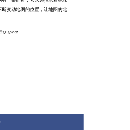
内有一根红针，它永远指示着地球
不断变动地图的位置，让地图的北
gov.cn
81