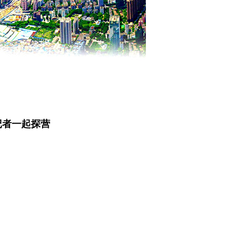
1
2
3
4
记者一起探营