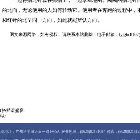
一边将指北针套在拇指上，一边拿着地图。圆圆的指北针
的北面，无论使用的人如何转动它。使用者在奔跑的过程中，
和红针的北呈同一方向，如此就能辨认方向。
图文来源网络，如有侵权，请联系本站删除！电子邮箱：lyjghc8107@gz.
食搭摇滚盛宴
举办
部地址：广州科学城天泰一路1号5A 服务热线：(8620)82181087 传真：(8620)821812