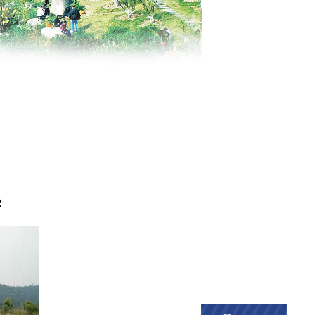
1
2
3
4
2