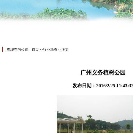
您现在的位置：
首页
>>行业动态>>正文
行业动态
广州义务植树公园
发布日期：2016/2/25 11:43:3