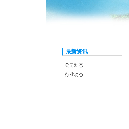
最新资讯
公司动态
行业动态