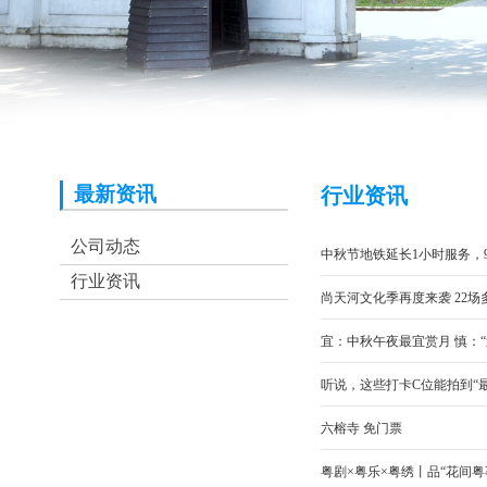
最新资讯
行业资讯
公司动态
中秋节地铁延长1小时服务，9
行业资讯
尚天河文化季再度来袭 22
宜：中秋午夜最宜赏月 慎：
听说，这些打卡C位能拍到“
六榕寺 免门票
粤剧×粤乐×粤绣丨品“花间粤