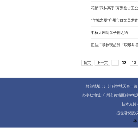
花都“武林高手”齐聚盘古王
“羊城之夏”广州市群文美术
中秋大剧院亲子剧之约
正佳广场惊现超酷「职场斗
12
首页
上一页
...
13
总部地址：广州科学城天泰一路1号5A 服
办事处地址: 广州市黄埔区科学城天泰一路一号
技术支持 (02
盛世君悦版权所有
粤公