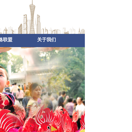
略联盟
关于我们