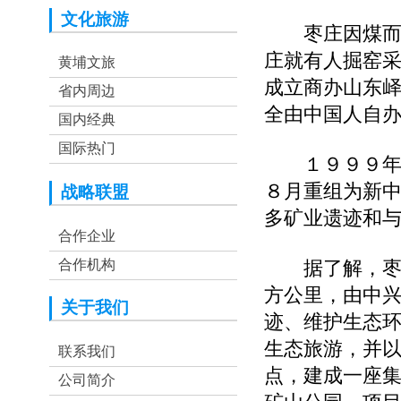
文化旅游
枣庄因煤而兴
庄就有人掘窑
黄埔文旅
成立商办山东
省内周边
全由中国人自
国内经典
国际热门
１９９９年６
８月重组为新
战略联盟
多矿业遗迹和
合作企业
合作机构
据了解，枣庄
方公里，由中
关于我们
迹、维护生态
生态旅游，并
联系我们
点，建成一座
公司简介